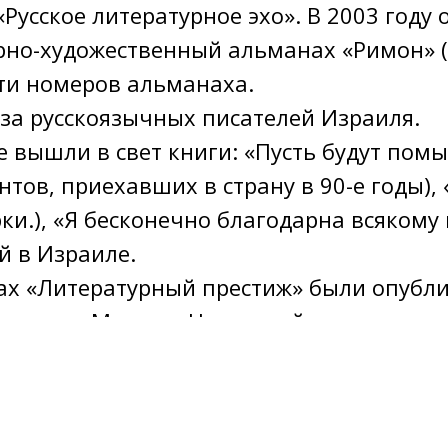
Русское литературное эхо». В 2003 году
рно-художественный альманах «Римон» («
яти номеров альманаха.
за русскоязычных писателей Израиля.
 вышли в свет книги: «Пусть будут помы
тов, приехавших в страну в 90-е годы),
ерки.), «Я бесконечно благодарна всяко
й в Израиле.
ах «Литературный престиж» были опубли
ве поэта Марины Цветаевой.