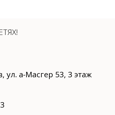
ТЯХ!
, ул. а-Масгер 53, 3 этаж
83