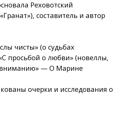
 основала Реховотский
Гранат»), составитель и автор
слы чисты» (о судьбах
 «C просьбой о любви» (новеллы,
му вниманию» — О Марине
кованы очерки и исследования о