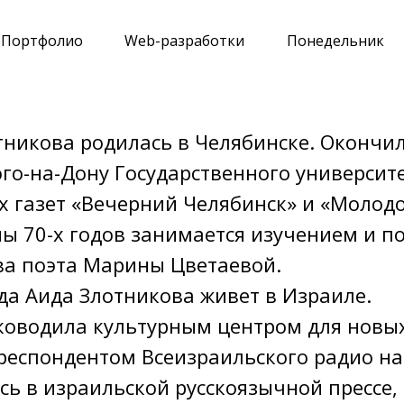
Портфолио
Web-разработки
Понедельник
тникова родилась в Челябинске. Окончи
ого-на-Дону Государственного университе
х газет «Вечерний Челябинск» и «Молодо
ны 70-х годов занимается изучением и п
ва поэта Марины Цветаевой.
ода Аида Злотникова живет в Израиле.
уководила культурным центром для новых
респондентом Всеизраильского радио на 
сь в израильской русскоязычной прессе