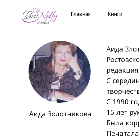
Главная
Книги
Аида Зло
Ростовск
редакция
С середи
творчест
С 1990 г
15 лет р
Аида Золотникова
Была кор
Печатала