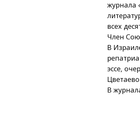
журнала «
литерату
всех дес
Член Сою
В Израиле
репатриан
эссе, оч
Цветаево
В журнал
творчест