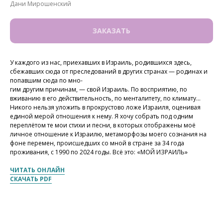
Дани Мирошенский
ЗАКАЗАТЬ
У каждого из нас, приехавших в Израиль, родившихся здесь,
сбежавших сюда от преследований в других странах — родинах и
попавшим сюда по мно-
гим другим причинам, — свой Израиль. По восприятию, по
вживанию в его действительность, по менталитету, по климату…
Никого нельзя уложить в прокрустово ложе Израиля, оценивая
единой мерой отношения к нему. Я хочу собрать под одним
переплётом те мои стихи и песни, в которых отображены моё
личное отношение к Израилю, метаморфозы моего сознания на
фоне перемен, происшедших со мной в стране за 34 года
проживания, с 1990 по 2024 годы. Всё это: «МОЙ ИЗРАИЛЬ»
ЧИТАТЬ ОНЛАЙН
СКАЧАТЬ PDF