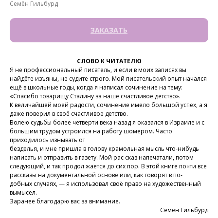
Семён Гильбурд
ЗАКАЗАТЬ
СЛОВО К ЧИТАТЕЛЮ
Я не профессиональный писатель, и если в моих записях вы
найдёте изъяны, не судите строго. Мой писательский опыт начался
ещё в школьные годы, когда я написал сочинение на тему:
«Спасибо товарищу Сталину за наше счастливое детство».
К величайшей моей радости, сочинение имело большой успех, а я
даже поверил в своё счастливое детство.
Волею судьбы более четверти века назад я оказался в Израиле и с
большим трудом устроился на работу шомером. Часто
приходилось изнывать от
безделья, и мне пришла в голову крамольная мысль что-нибудь
написать и отправить в газету. Мой рас сказ напечатали, потом
следующий, и так продол жается до сих пор. В этой книге почти все
рассказы на документальной основе или, как говорят в по-
добных случаях, — я использовал своё право на художественный
вымысел.
Заранее благодарю вас за внимание.
Семён Гильбурд