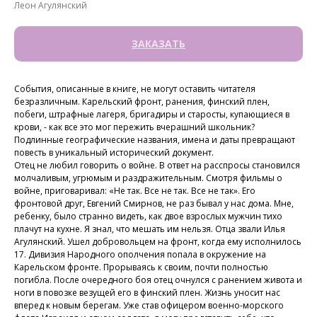
Леон Агулянский
ЗАКАЗАТЬ
События, описанные в книге, не могут оставить читателя
безразличным. Карельский фронт, ранения, финский плен,
побеги, штрафные лагеря, бригадиры и старосты, купающиеся в
крови, - как все это мог пережить вчерашний школьник?
Подлинные географические названия, имена и даты превращают
повесть в уникальный исторический документ.
Отец не любил говорить о войне. В ответ на расспросы становился
молчаливым, угрюмым и раздражительным. Смотря фильмы о
войне, приговаривал: «Не так. Все не так. Все не так». Его
фронтовой друг, Евгений Смирнов, не раз бывал у нас дома. Мне,
ребенку, было странно видеть, как двое взрослых мужчин тихо
плачут на кухне. Я знал, что мешать им нельзя. Отца звали Илья
Агулянский. Ушел добровольцем на фронт, когда ему исполнилось
17. Дивизия Народного ополчения попала в окружение на
Карельском фронте. Прорываясь к своим, почти полностью
погибла. После очередного боя отец очнулся с ранением живота и
ноги в повозке везущей его в финский плен. Жизнь уносит нас
вперед к новым берегам. Уже став офицером военно-морского