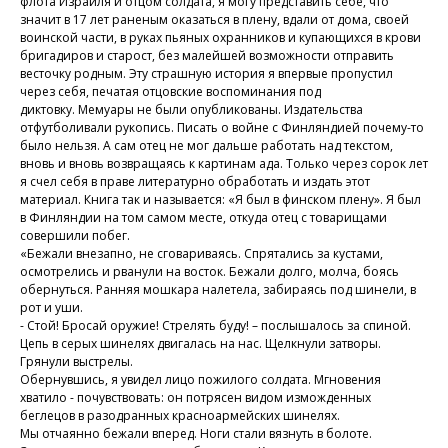
флота Израиля и отцом солдата, я могу представить себе, что
значит в 17 лет раненым оказаться в плену, вдали от дома, своей
воинской части, в руках пьяных охранников и купающихся в крови
бригадиров и старост, без малейшей возможности отправить
весточку родным. Эту страшную история я впервые пропустил
через себя, печатая отцовские воспоминания под
диктовку. Мемуары не были опубликованы. Издательства
отфутболивали рукопись. Писать о войне с Финляндией почему-то
было нельзя. А сам отец не мог дальше работать над текстом,
вновь и вновь возвращаясь к картинам ада. Только через сорок лет
я счел себя в праве литературно обработать и издать этот
материал. Книга так и называется: «Я был в финском плену». Я был
в Финляндии на том самом месте, откуда отец с товарищами
совершили побег.
«Бежали внезапно, не сговариваясь. Спрятались за кустами,
осмотрелись и рванули на восток. Бежали долго, молча, боясь
обернуться. Ранняя мошкара налетела, забираясь под шинели, в
рот и уши.
- Стой! Бросай оружие! Стрелять буду! – послышалось за спиной.
Цепь в серых шинелях двигалась на нас. Щелкнули затворы.
Грянули выстрелы.
Обернувшись, я увидел лицо пожилого солдата. Мгновения
хватило - почувствовать: он потрясен видом изможденных
беглецов в разодранных красноармейских шинелях.
Мы отчаянно бежали вперед. Ноги стали вязнуть в болоте.