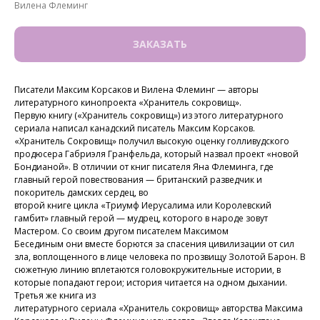
Вилена Флеминг
ЗАКАЗАТЬ
Писатели Максим Корсаков и Вилена Флеминг — авторы
литературного кинопроекта «Хранитель сокровищ».
Первую книгу («Хранитель сокровищ») из этого литературного
сериала написал канадский писатель Максим Корсаков.
«Хранитель Сокровищ» получил высокую оценку голливудского
продюсера Габриэля Гранфельда, который назвал проект «новой
Бондианой». В отличии от книг писателя Яна Флеминга, где
главный герой повествования — британский разведчик и
покоритель дамских сердец, во
второй книге цикла «Триумф Иерусалима или Королевский
гамбит» главный герой — мудрец, которого в народе зовут
Мастером. Со своим другом писателем Максимом
Бесединым они вместе борются за спасения цивилизации от сил
зла, воплощенного в лице человека по прозвищу Золотой Барон. В
сюжетную линию вплетаются головокружительные истории, в
которые попадают герои; история читается на одном дыхании.
Третья же книга из
литературного сериала «Хранитель сокровищ» авторства Максима