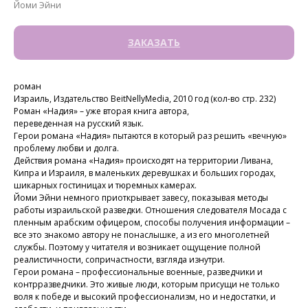
Йоми Эйни
ЗАКАЗАТЬ
роман
Израиль, Издательство BeitNellyMedia, 2010 год (кол-во стр. 232)
Роман «Надия» – уже вторая книга автора,
переведенная на русский язык.
Герои романа «Надия» пытаются в который раз решить «вечную»
проблему любви и долга.
Действия романа «Надия» происходят на территории Ливана,
Кипра и Израиля, в маленьких деревушках и больших городах,
шикарных гостиницах и тюремных камерах.
Йоми Эйни немного приоткрывает завесу, показывая методы
работы израильской разведки. Отношения следователя Мосада с
пленным арабским офицером, способы получения информации –
все это знакомо автору не понаслышке, а из его многолетней
службы. Поэтому у читателя и возникает ощущение полной
реалистичности, сопричастности, взгляда изнутри.
Герои романа – профессиональные военные, разведчики и
контрразведчики. Это живые люди, которым присущи не только
воля к победе и высокий профессионализм, но и недостатки, и