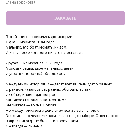
Елена Гороховая
ЗАКАЗАТЬ
В этой книге встретились две истории.
Одна — из Киева, 1941 года.
Мальчик, его брат, их мать, их дом.
И день, после которого ничего не осталось.
Другая — из Израиля, 2023 года.
Молодая семья, двое маленьких детей.
И утро, в которое всё оборвалось.
Между этими историями — десятилетия. Речь идёт о разных
странах и, казалось бы, разных обстоятельствах.
Их объединяет один вопрос.
Как такое становится возможным?
Вы скажете — война. Приказ.
Но между приказом и действием всегда есть человек.
Эта книга — о человеческом в человеке, о выборе. Ответ на этот
вопрос никогда не бывает историческим.
Он всегда — личный.