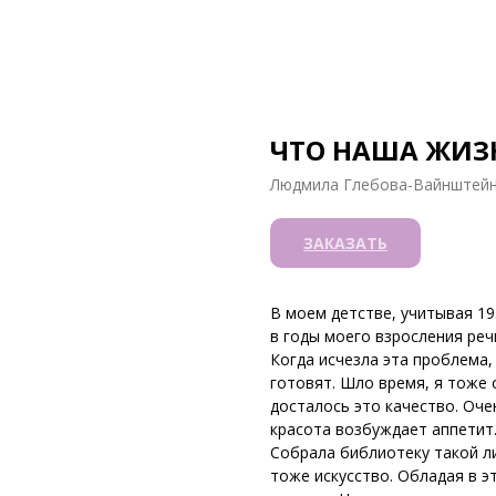
ЧТО НАША ЖИЗН
Людмила Глебова-Вайнштей
ЗАКАЗАТЬ
В моем детстве, учитывая 193
в годы моего взросления реч
Когда исчезла эта проблема,
готовят. Шло время, я тоже 
досталось это качество. Оче
красота возбуждает аппетит.
Собрала библиотеку такой ли
тоже искусство. Обладая в 