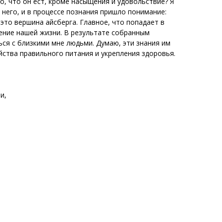
то, что он ест, кроме насыщения и удовольствие? Я
 него, и в процессе познания пришло понимание:
это вершина айсберга. Главное, что попадает в
чение нашей жизни. В результате собранным
ся с близкими мне людьми. Думаю, эти знания им
йства правильного питания и укрепления здоровья.
и,