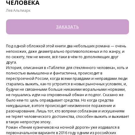
ЧЕЛОВЕКА
Лев Альтмарк
ЗАКАЗАТЬ
Под одной обложкой этой книги два небольших романа — очень
непохожих, даже диаметрально противоположных и по жанру, и
по сюжету, тем не менее, всё-таки в чём-то дополняющих друг
друга.
История, описанная в «Таблетке для стеклянного человека», хоть и
полностью вымышлена и фантастична, происходит в
перестроечной России, когда всеми правдами и неправдами люди
старались выжить, как-то устроится в новых рыночных условиях, и,
будучи не связанными больше никакими моральными нормами,
не гнушались идти на откровенный обман и подлог. Сказано же
было кем-то: цель оправдывает средства. Но когда средства
никудышные, в итоге происходит неизменное поражение и
разочарование. Лишь тот, кто вопреки соблазнам и искушениям
не теряет человеческого достоинства, способен выжить и выживает
в такую непростую эпоху.
Роман «Пение кузнечиков на ночной дороге» уже издавался в
первоначальном варианте в 2016 году одним из российских