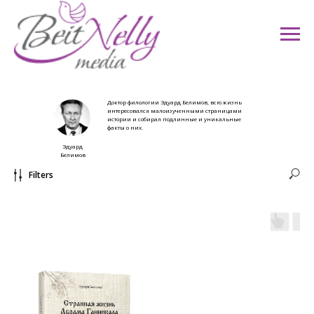
Доктор филологии Эдуард Белимов, всю жизнь
интересовался малоизученными страницами
истории и собирал подлинные и уникальные
факты о них.
Эдуард
Белимов
Filters